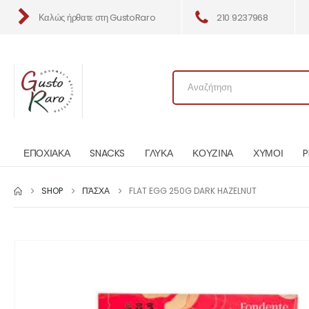
Καλώς ήρθατε στη GustoRaro
210 9237968
ΕΠΟΧΙΑΚΑ
SNACKS
ΓΛΥΚΑ
ΚΟΥΖΙΝΑ
ΧΥΜΟΙ
P
SHOP
ΠΆΣΧΑ
FLAT EGG 250G DARK HAZELNUT