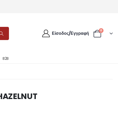
0
Είσοδος/Εγγραφή
B2B
 HAZELNUT