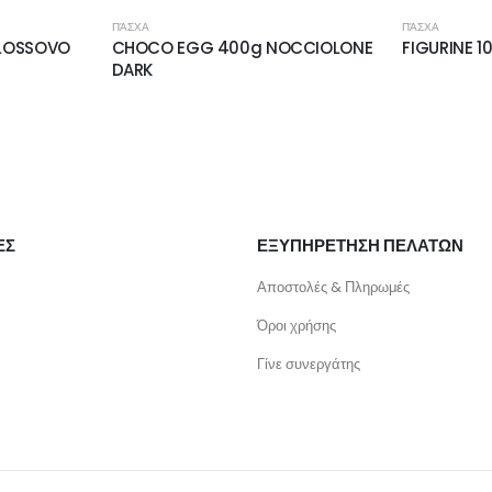
ΠΆΣΧΑ
ΠΆΣΧΑ
LOSSOVO
CHOCO EGG 400g NOCCIOLONE
FIGURINE 1
DARK
ΕΣ
ΕΞΥΠΗΡΕΤΗΣΗ ΠΕΛΑΤΩΝ
Αποστολές & Πληρωμές
Όροι χρήσης
Γίνε συνεργάτης