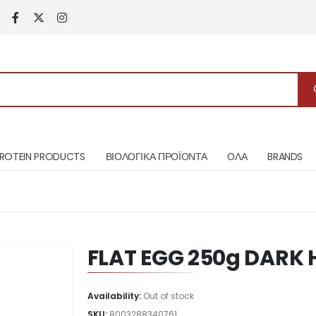
ROTEIN PRODUCTS
ΒΙΟΛΟΓΙΚΑ ΠΡΟΪΟΝΤΑ
ΟΛΑ
BRANDS
FLAT EGG 250g DARK
Availability:
Out of stock
SKU:
8003288340761