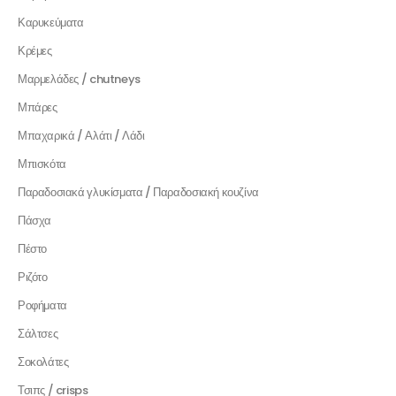
Καρυκεύματα
Κρέμες
Μαρμελάδες / chutneys
Μπάρες
Μπαχαρικά / Αλάτι / Λάδι
Μπισκότα
Παραδοσιακά γλυκίσματα / Παραδοσιακή κουζίνα
Πάσχα
Πέστο
Ριζότο
Ροφήματα
Σάλτσες
Σοκολάτες
Τσιπς / crisps