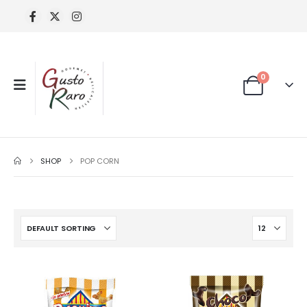
0
SHOP
POP CORN