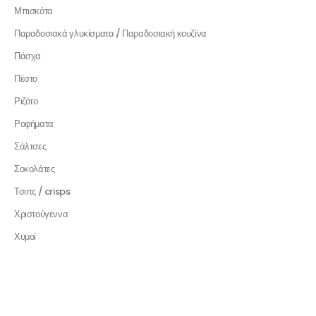
Μπισκότα
Παραδοσιακά γλυκίσματα / Παραδοσιακή κουζίνα
Πάσχα
Πέστο
Ριζότο
Ροφήματα
Σάλτσες
Σοκολάτες
Τσιπς / crisps
Χριστούγεννα
Χυμοί