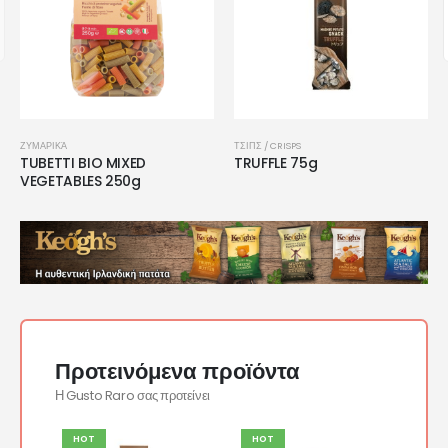
ΖΥΜΑΡΙΚΆ
ΤΣΙΠΣ / CRISPS
TUBETTI BIO MIXED
TRUFFLE 75g
VEGETABLES 250g
Προτεινόμενα προϊόντα
Η Gusto Raro σας προτείνει
HOT
HOT
HO