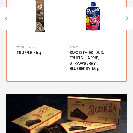
ΤΣΙΠΣ / CRISPS
ΧΥΜΟΊ
ΑΛΜΥΡΆ
D
TRUFFLE 75g
SMOOTHIES 100%
SAVO
FRUITS - APPLE,
TRIA
STRAWBERRY ,
BLUEBERRY 90g