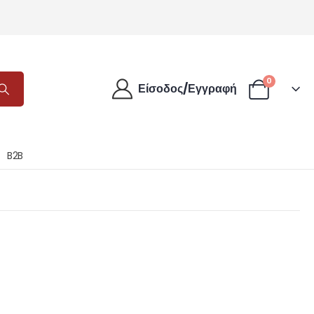
0
Είσοδος/Εγγραφή
B2B