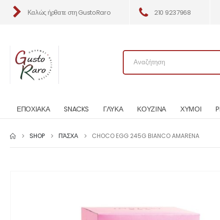
Καλώς ήρθατε στη GustoRaro
210 9237968
ΕΠΟΧΙΑΚΑ
SNACKS
ΓΛΥΚΑ
ΚΟΥΖΙΝΑ
ΧΥΜΟΙ
P
SHOP
ΠΆΣΧΑ
CHOCO EGG 245G BIANCO AMARENA