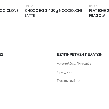
ΠΆΣΧΑ
ΠΆΣΧΑ
CCIOLONE
CHOCO EGG 400g NOCCIOLONE
FLAT EGG 
LATTE
FRAGOLA
ΕΣ
ΕΞΥΠΗΡΕΤΗΣΗ ΠΕΛΑΤΩΝ
Αποστολές & Πληρωμές
Όροι χρήσης
Γίνε συνεργάτης