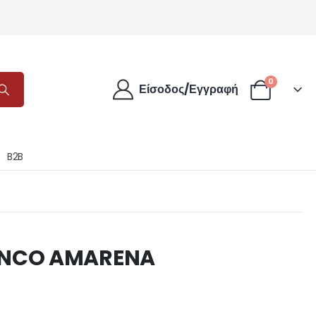
0
Είσοδος/Εγγραφή
B2B
ANCO AMARENA