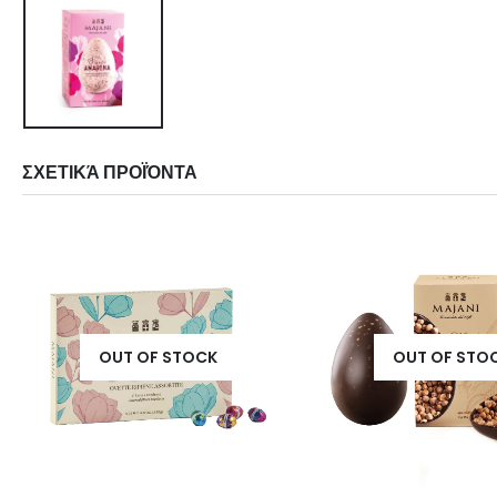
ΣΧΕΤΙΚΆ ΠΡΟΪΌΝΤΑ
OUT OF STOCK
OUT OF STO