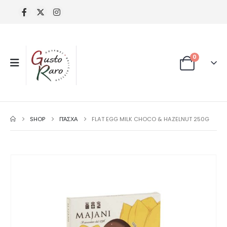
0
SHOP
ΠΆΣΧΑ
FLAT EGG MILK CHOCO & HAZELNUT 250G