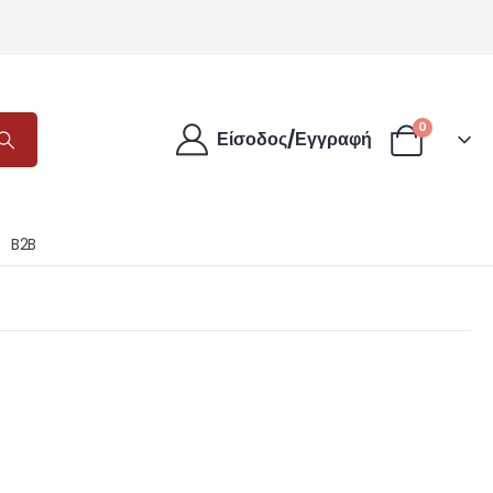
0
Είσοδος/Εγγραφή
B2B