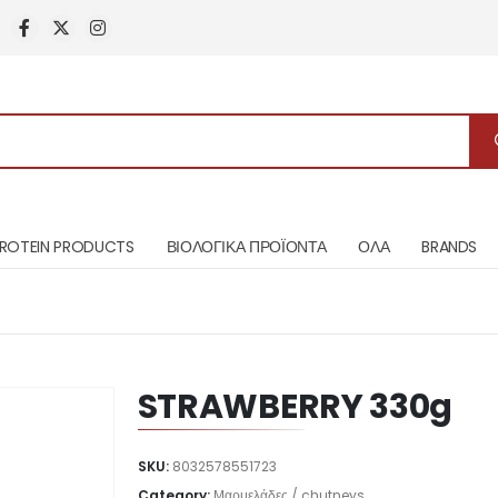
ROTEIN PRODUCTS
ΒΙΟΛΟΓΙΚΑ ΠΡΟΪΟΝΤΑ
ΟΛΑ
BRANDS
STRAWBERRY 330g
SKU:
8032578551723
Category:
Μαρμελάδες / chutneys