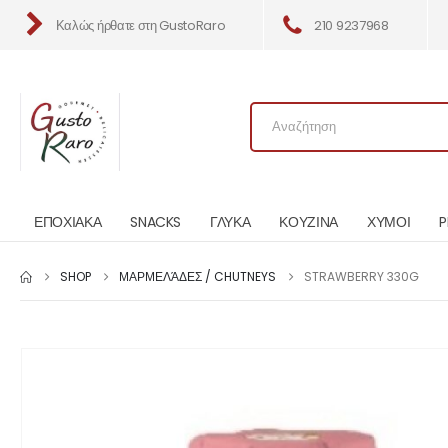
Καλώς ήρθατε στη GustoRaro
210 9237968
ΕΠΟΧΙΑΚΑ
SNACKS
ΓΛΥΚΑ
ΚΟΥΖΙΝΑ
ΧΥΜΟΙ
P
SHOP
ΜΑΡΜΕΛΆΔΕΣ / CHUTNEYS
STRAWBERRY 330G