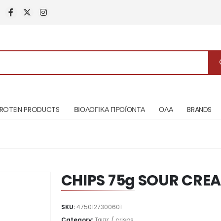
ROTEIN PRODUCTS
ΒΙΟΛΟΓΙΚΑ ΠΡΟΪΟΝΤΑ
ΟΛΑ
BRANDS
CHIPS 75g SOUR CRE
SKU:
4750127300601
Category:
Τσιπς / crisps