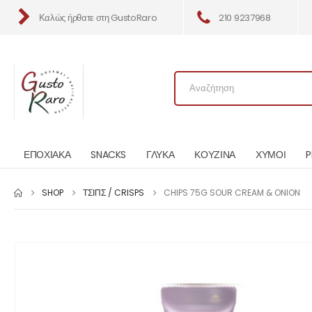
Καλώς ήρθατε στη GustoRaro
210 9237968
ΕΠΟΧΙΑΚΑ
SNACKS
ΓΛΥΚΑ
ΚΟΥΖΙΝΑ
ΧΥΜΟΙ
P
SHOP
ΤΣΙΠΣ / CRISPS
CHIPS 75G SOUR CREAM & ONION