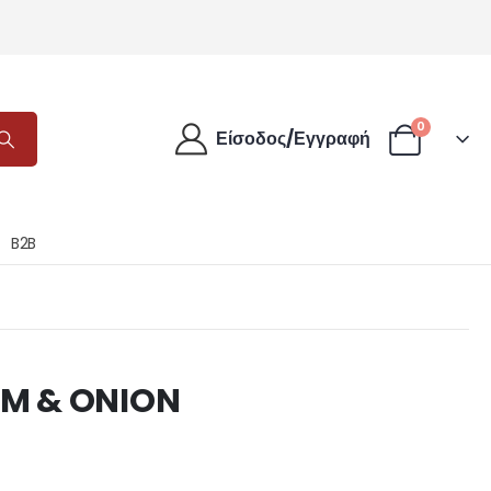
0
Είσοδος/Εγγραφή
B2B
AM & ONION