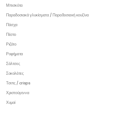
Μπισκότα
Παραδοσιακά γλυκίσματα / Παραδοσιακή κουζίνα
Πάσχα
Πέστο
Ριζότο
Ροφήματα
Σάλτσες
Σοκολάτες
Τσιπς / crisps
Χριστούγεννα
Χυμοί