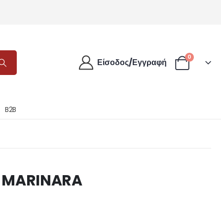
0
Είσοδος/Εγγραφή
B2B
 MARINARA