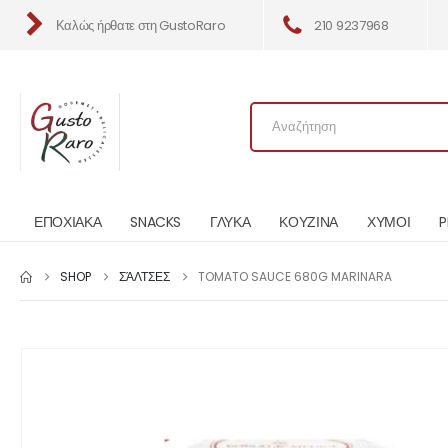
Καλώς ήρθατε στη GustoRaro
210 9237968
ΕΠΟΧΙΑΚΑ
SNACKS
ΓΛΥΚΑ
ΚΟΥΖΙΝΑ
ΧΥΜΟΙ
P
SHOP
ΣΆΛΤΣΕΣ
TOMATO SAUCE 680G MARINARA