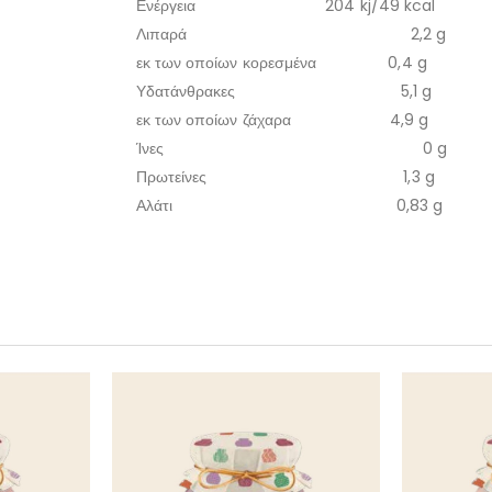
Ενέργεια 204 kj/49 kcal
Λιπαρά 2,2 g
εκ των οποίων κορεσμένα 0,4 g
Υδατάνθρακες 5,1 g
εκ των οποίων ζάχαρα 4,9 g
Ίνες 0 g
Πρωτείνες 1,3 g
Αλάτι 0,83 g