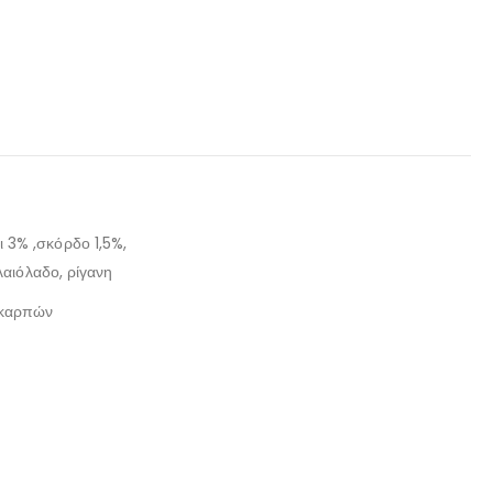
 3% ,σκόρδο 1,5%,
ελαιόλαδο, ρίγανη
 καρπών