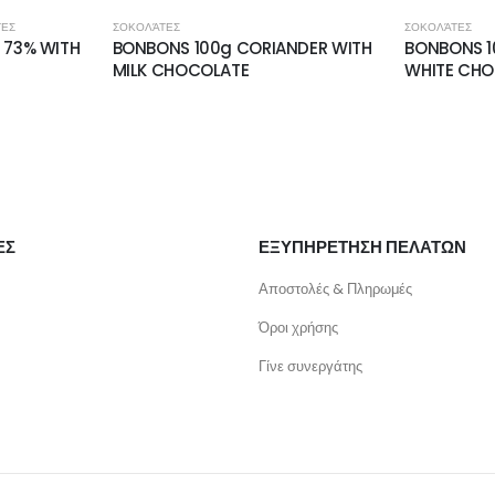
ΤΕΣ
ΣΟΚΟΛΆΤΕΣ
ΣΟΚΟΛΆΤΕΣ
 73% WITH
BONBONS 100g CORIANDER WITH
BONBONS 1
MILK CHOCOLATE
WHITE CH
ΕΣ
ΕΞΥΠΗΡΕΤΗΣΗ ΠΕΛΑΤΩΝ
Αποστολές & Πληρωμές
Όροι χρήσης
Γίνε συνεργάτης