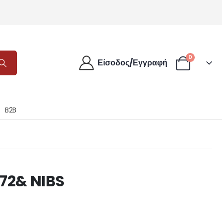
0
Είσοδος/Εγγραφή
B2B
72& NIBS