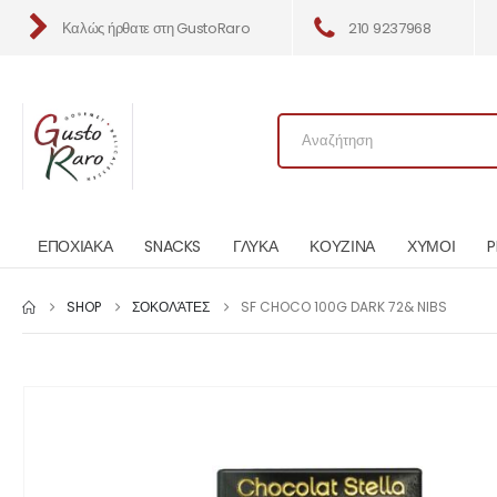
Καλώς ήρθατε στη GustoRaro
210 9237968
ΕΠΟΧΙΑΚΑ
SNACKS
ΓΛΥΚΑ
ΚΟΥΖΙΝΑ
ΧΥΜΟΙ
P
SHOP
ΣΟΚΟΛΆΤΕΣ
SF CHOCO 100G DARK 72& NIBS