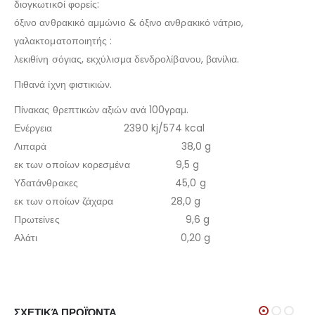
διογκωτικoί φορείς:
όξινο ανθρακικό αμμώνιο & όξινο ανθρακικό νάτριο,
γαλακτοματοποιητής :
λεκιθίνη σόγιας, εκχύλισμα δενδρολίβανου, βανίλια.
Πιθανά ίχνη φιστικιών.
Πίνακας θρεπτικών αξιών ανά 100γραμ.
Ενέργεια 2390 kj/574 kcal
Λιπαρά 38,0 g
εκ των οποίων κορεσμένα 9,5 g
Υδατάνθρακες 45,0 g
εκ των οποίων ζάχαρα 28,0 g
Πρωτείνες 9,6 g
Αλάτι 0,20 g
ΣΧΕΤΙΚΆ ΠΡΟΪΌΝΤΑ