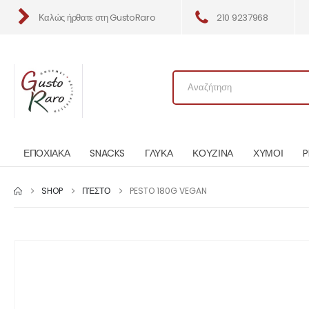
Καλώς ήρθατε στη GustoRaro
210 9237968
ΕΠΟΧΙΑΚΑ
SNACKS
ΓΛΥΚΑ
ΚΟΥΖΙΝΑ
ΧΥΜΟΙ
P
SHOP
ΠΈΣΤΟ
PESTO 180G VEGAN