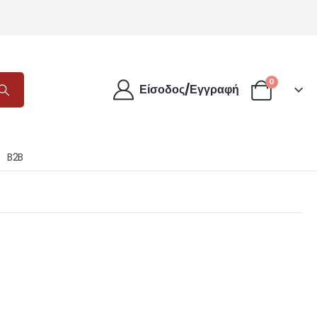
0
Είσοδος/Εγγραφή
B2B