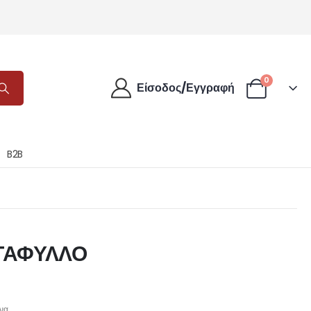
0
Είσοδος/Εγγραφή
B2B
ΝΤΑΦΥΛΛΟ
να