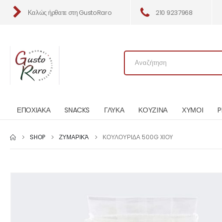
Καλώς ήρθατε στη GustoRaro
210 9237968
ΕΠΟΧΙΑΚΑ
SNACKS
ΓΛΥΚΑ
ΚΟΥΖΙΝΑ
ΧΥΜΟΙ
P
SHOP
ΖΥΜΑΡΙΚΆ
ΚΟΥΛΟΥΡΙΔΑ 500G XIOY