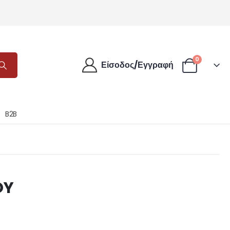
0
Είσοδος/Εγγραφή
B2B
OY