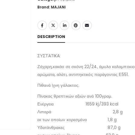
Brand: MAJANI
DESCRIPTION
ΣΥΣΤATIKA:
Ζάχαρη,κακάο σε σκόνη 22/24, άμυλο καλαμποκιο
αρώματα, αλάτι, αντιπηκτικός παράγοντας Ε551.
Πιθανά ίχνη γάλακτος.
Πίνακας θρεπτικών αξιών ανά 100γραμ.
Ενέργεια 1659 kj/393 kcal
Λιπαρά 2,8 g
εκ των οποίων κορεσμένα 1,8 g
Υδατάνθρακες 87,0 g