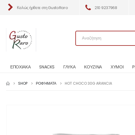
Καλώς ήρθατε στη GustoRaro
210 9237968
ΕΠΟΧΙΑΚΑ
SNACKS
ΓΛΥΚΑ
ΚΟΥΖΙΝΑ
ΧΥΜΟΙ
P
SHOP
ΡΟΦΉΜΑΤΑ
HOT CHOCO 30G ARANCIA