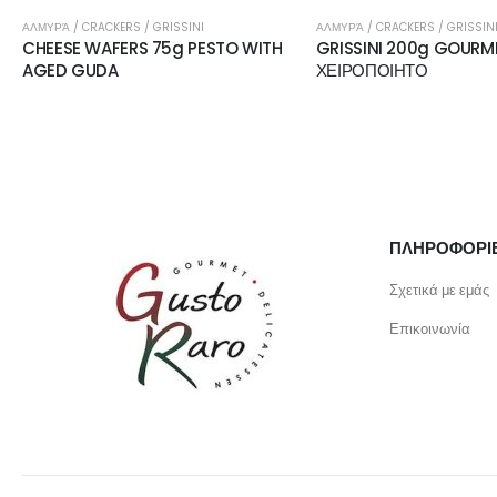
I
ΑΛΜΥΡΆ / CRACKERS / GRISSINI
ΑΛΜΥΡΆ / CRAC
ESTO WITH
GRISSINI 200g GOURMET
MINI LINGU
ΧΕΙΡΟΠΟΙΗΤΟ
BLACK PEP
ΠΛΗΡΟΦΟΡΙ
Σχετικά με εμάς
Επικοινωνία