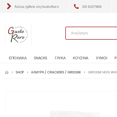
Καλώς ήρθατε στη GustoRaro
210 9237968
ΕΠΟΧΙΑΚΑ
SNACKS
ΓΛΥΚΑ
ΚΟΥΖΙΝΑ
ΧΥΜΟΙ
P
SHOP
ΑΛΜΥΡΆ / CRACKERS / GRISSINI
GRISSINI 140G WH