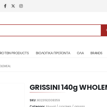
ROTEIN PRODUCTS
ΒΙΟΛΟΓΙΚΑ ΠΡΟΪΟΝΤΑ
ΟΛΑ
BRANDS
OLEMEAL
GRISSINI 140g WHOL
SKU:
8023192008359
Category:
Αλμυρά / crackers / grissini