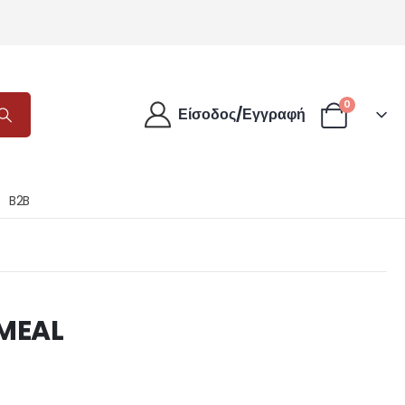
0
Είσοδος/Εγγραφή
B2B
EMEAL