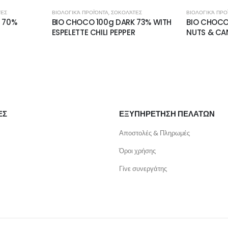
ΤΕΣ
ΒΙΟΛΟΓΙΚΆ ΠΡΟΪΌΝΤΑ
,
ΣΟΚΟΛΆΤΕΣ
ΒΙΟΛΟΓΙΚΆ ΠΡΟ
 70%
BIO CHOCO 100g DARK 73% WITH
BIO CHOCO
ESPELETTE CHILI PEPPER
NUTS & CAN
ΕΣ
ΕΞΥΠΗΡΕΤΗΣΗ ΠΕΛΑΤΩΝ
Αποστολές & Πληρωμές
Όροι χρήσης
Γίνε συνεργάτης