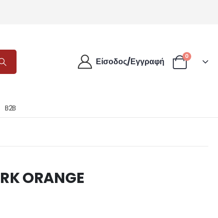
0
Είσοδος/Εγγραφή
B2B
ARK ORANGE