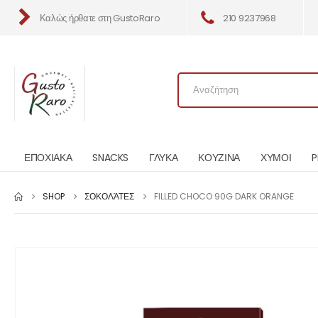
Καλώς ήρθατε στη GustoRaro
210 9237968
ΕΠΟΧΙΑΚΑ
SNACKS
ΓΛΥΚΑ
ΚΟΥΖΙΝΑ
ΧΥΜΟΙ
P
SHOP
ΣΟΚΟΛΆΤΕΣ
FILLED CHOCO 90G DARK ORANGE