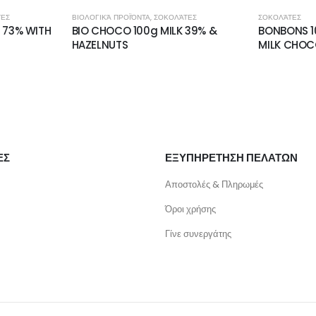
ΆΤΕΣ
ΣΟΚΟΛΆΤΕΣ
ΣΟΚΟΛΆΤΕΣ
K 39% &
BONBONS 100g CORIANDER WITH
CHOCO 1
MILK CHOCOLATE
CRANBERR
ΕΣ
ΕΞΥΠΗΡΕΤΗΣΗ ΠΕΛΑΤΩΝ
Αποστολές & Πληρωμές
Όροι χρήσης
Γίνε συνεργάτης