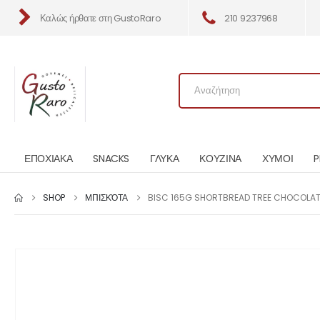
Καλώς ήρθατε στη GustoRaro
210 9237968
ΕΠΟΧΙΑΚΑ
SNACKS
ΓΛΥΚΑ
ΚΟΥΖΙΝΑ
ΧΥΜΟΙ
P
SHOP
ΜΠΙΣΚΌΤΑ
BISC 165G SHORTBREAD TREE CHOCOLAT