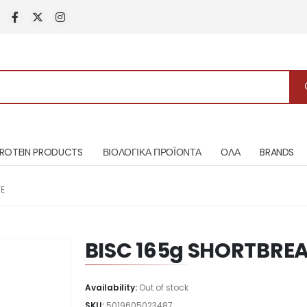
ROTEIN PRODUCTS
ΒΙΟΛΟΓΙΚΑ ΠΡΟΪΟΝΤΑ
ΟΛΑ
BRANDS
E
BISC 165g SHORTBRE
Availability:
Out of stock
SKU:
5019605023487