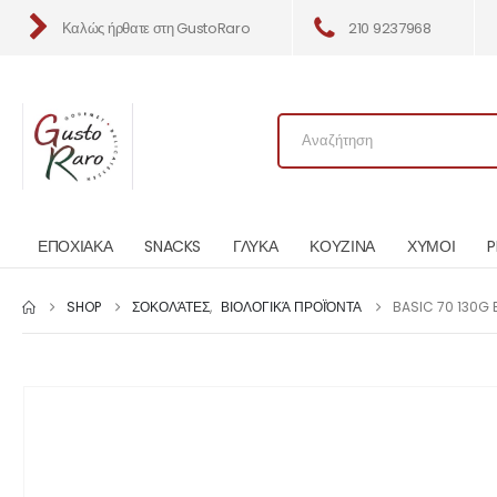
Καλώς ήρθατε στη GustoRaro
210 9237968
ΕΠΟΧΙΑΚΑ
SNACKS
ΓΛΥΚΑ
ΚΟΥΖΙΝΑ
ΧΥΜΟΙ
P
SHOP
ΣΟΚΟΛΆΤΕΣ
,
ΒΙΟΛΟΓΙΚΆ ΠΡΟΪΌΝΤΑ
BASIC 70 130G 